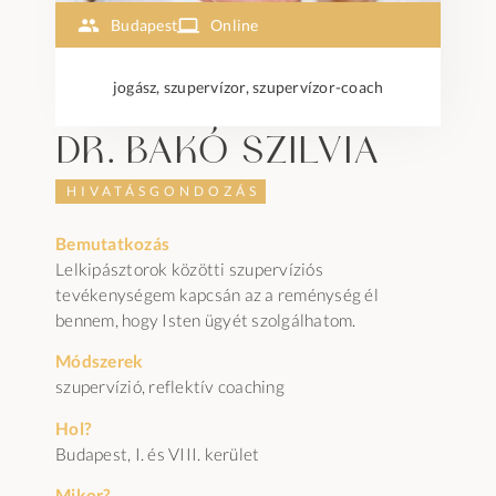
Budapest
Online
jogász, szupervízor, szupervízor-coach
dr. Bakó Szilvia
HIVATÁSGONDOZÁS
Bemutatkozás
Lelkipásztorok közötti szupervíziós
tevékenységem kapcsán az a reménység él
bennem, hogy Isten ügyét szolgálhatom.
Módszerek
szupervízió, reflektív coaching
Hol?
Budapest, I. és VIII. kerület
Mikor?