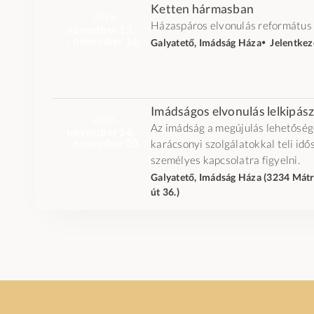
Ketten hármasban
2026.
Házaspáros elvonulás református 
november 13.
- november 14.
Galyatető, Imádság Háza
🞄 Jelentke
Imádságos elvonulás lelkipás
2026.
Az imádság a megújulás lehetőségé
november 16.
- november 20.
karácsonyi szolgálatokkal teli idő
személyes kapcsolatra figyelni.
Galyatető, Imádság Háza (3234 Mátr
út 36.)