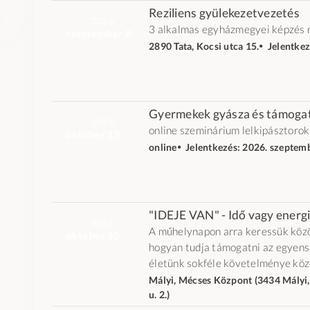
Reziliens gyülekezetvezetés
2026.
3 alkalmas egyházmegyei képzés 
szeptember 8.
2890 Tata, Kocsi utca 15.
🞄 Jelentke
Gyermekek gyásza és támogat
2026.
online szeminárium lelkipásztoro
október 13.
online
🞄 Jelentkezés: 2026. szeptem
"IDEJE VAN" - Idő vagy ener
2026.
A műhelynapon arra keressük közö
október 20.
hogyan tudja támogatni az egyen
életünk sokféle követelménye köz
Mályi, Mécses Központ (3434 Mályi
u. 2.)