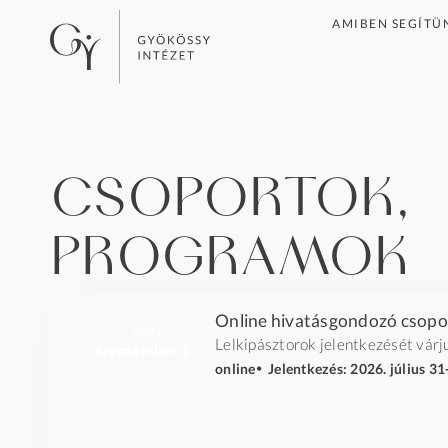
AMIBEN SEGÍTÜ
Csoportok,
programok
Online hivatásgondozó csopo
2026.
Lelkipásztorok jelentkezését várj
szeptember 1.
online
🞄 Jelentkezés: 2026. július 31