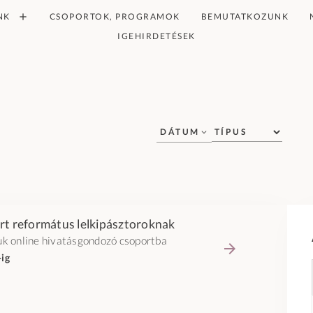
NK
CSOPORTOK, PROGRAMOK
BEMUTATKOZUNK
IGEHIRDETÉSEK
DÁTUM
rt református lelkipásztoroknak
uk online hivatásgondozó csoportba
-ig