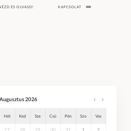
KAPCSOLAT
NÉZD ÉS OLVASD!
Augusztus 2026
Hét
Ked
Sze
Csü
Pén
Szo
Vas
27
28
29
30
31
1
2