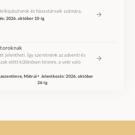
lelkipásztorok és házastársaik számára.
zés: 2026. október 10-ig
ztoroknak
t jelentheti. Így szeretnénk az adventi és
szak előtt különösen Istenre, a vele való
aszentimre, Mátrai
🞄 Jelentkezés: 2026. október
26-ig