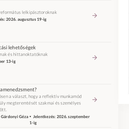
református lelkipásztoroknak
zés: 2026. augusztus 19-ig
ási lehetőségek
knak és hittanoktatóknak
ber 13-ig
giamenedzsment?
sen a választ, hogy a reflektív munkamód
súly megteremtését szakmai és személyes
ött.
, Gárdonyi Géza
🞄 Jelentkezés: 2026. szeptember
1-ig