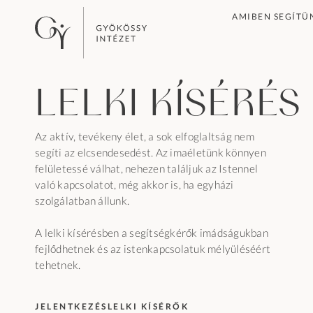
AMIBEN SEGÍTÜ
Lelki kísérés
Az aktív, tevékeny élet, a sok elfoglaltság nem
segíti az elcsendesedést. Az imaéletünk könnyen
felületessé válhat, nehezen találjuk az Istennel
való kapcsolatot, még akkor is, ha egyházi
szolgálatban állunk.
A lelki kísérésben a segítségkérők imádságukban
fejlődhetnek és az istenkapcsolatuk mélyüléséért
tehetnek.
JELENTKEZÉS
LELKI KÍSÉRŐK