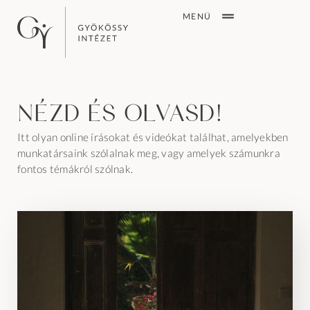
MENÜ
Nézd és olvasd!
Itt olyan online írásokat és videókat találhat, amelyekben
munkatársaink szólalnak meg, vagy amelyek számunkra
fontos témákról szólnak.