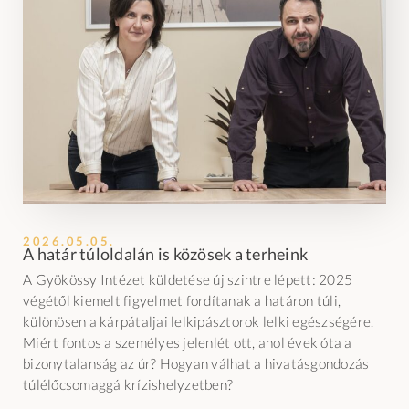
2026.05.05.
A határ túloldalán is közösek a terheink
A Gyökössy Intézet küldetése új szintre lépett: 2025
végétől kiemelt figyelmet fordítanak a határon túli,
különösen a kárpátaljai lelkipásztorok lelki egészségére.
Miért fontos a személyes jelenlét ott, ahol évek óta a
bizonytalanság az úr? Hogyan válhat a hivatásgondozás
túlélőcsomaggá krízishelyzetben?