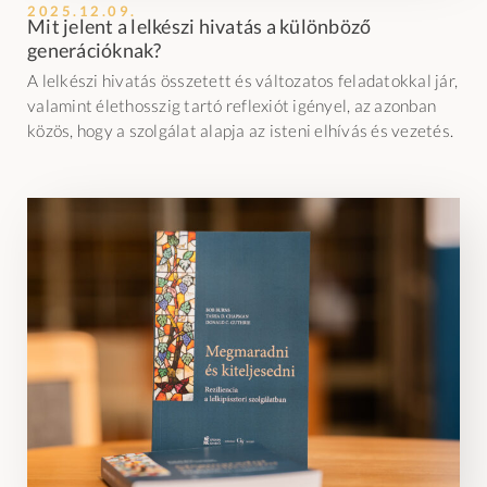
2025.12.09.
Mit jelent a lelkészi hivatás a különböző
generációknak?
A lelkészi hivatás összetett és változatos feladatokkal jár,
valamint élethosszig tartó reflexiót igényel, az azonban
közös, hogy a szolgálat alapja az isteni elhívás és vezetés.