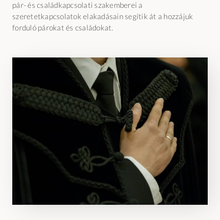
pár- és családkapcsolati szakemberei a
szeretetkapcsolatok elakadásain segítik át a hozzájuk
forduló párokat és családokat.