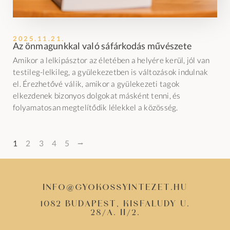
2025.11.21.
Az önmagunkkal való sáfárkodás művészete
Amikor a lelkipásztor az életében a helyére kerül, jól van
testileg-lelkileg, a gyülekezetben is változások indulnak
el. Érezhetővé válik, amikor a gyülekezeti tagok
elkezdenek bizonyos dolgokat másként tenni, és
folyamatosan megtelítődik lélekkel a közösség.
1
2
3
4
5
⭢
info@gyokossyintezet.hu
1082 Budapest, Kisfaludy u.
28/a. II/2.