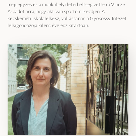
megjegyzés és a munkahelyi leterheltség vette rá Vincze
Árpádot arra, hogy aktívan sportolni kezdjen. A
kecskeméti iskolalelkész, vallástanár, a Gyökössy Intézet
lelkigondozója kilenc éve edz kitartóan.