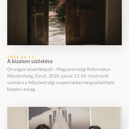
2026.06.11.
A bizalom születése
Országos Vezetőképző – Magyarországi Református
Nőszövetség, Geszt, 2026. június 12-14. résztvevői
számára a Nőszövetségi csoportokban megvalósítható
képzési anyag.