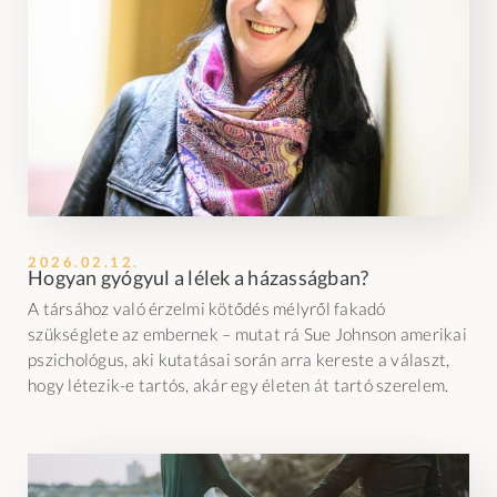
2026.02.12.
Hogyan gyógyul a lélek a házasságban?
A társához való érzelmi kötődés mélyről fakadó
szükséglete az embernek – mutat rá Sue Johnson amerikai
pszichológus, aki kutatásai során arra kereste a választ,
hogy létezik-e tartós, akár egy életen át tartó szerelem.