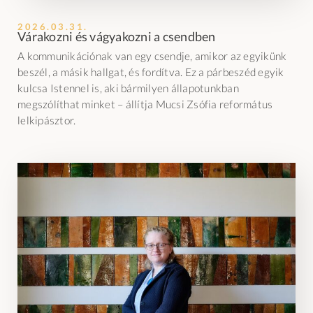
2026.03.31.
Várakozni és vágyakozni a csendben
A kommunikációnak van egy csendje, amikor az egyikünk
beszél, a másik hallgat, és fordítva. Ez a párbeszéd egyik
kulcsa Istennel is, aki bármilyen állapotunkban
megszólíthat minket – állítja Mucsi Zsófia református
lelkipásztor.