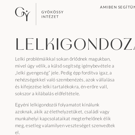
AMIBEN SEGÍTÜ
Lelkigondoz
Lelki problémáikkal sokan őrlődnek magukban,
mivel úgy vélik, a külső segítség igénybevétele a
„lelki gyengeség” jele. Pedig épp fordítva igaz, a
nehézségekkel való szembenézés, azok vállalása
és kifejezése lelki tartalékokra, én-erőre vall,
sokszor a kilábalás előfeltétele.
Egyéni lelkigondozói folyamatot kínálunk
azoknak, akik az élethelyzetüket, családi vagy
munkahelyi kapcsolataikat megterhelőnek élik
meg, esetleg valamilyen veszteséget szenvedtek
el.