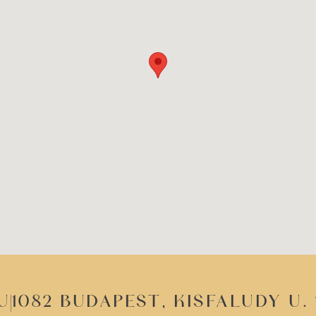
u
1082 Budapest, Kisfaludy u. 2