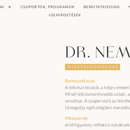
NK
CSOPORTOK, PROGRAMOK
BEMUTATKOZUNK
IGEHIRDETÉSEK
dr. Nem
HIVATÁSGONDOZÁS
Bemutatkozás
A lelkészi hivatás a teljes emberi
Minél lelkiismeretesebb valaki, 
veszélye. A szupervízió az önrefl
támogatja egészségben maradás
Módszerek
értő figyelem, reflektív kérdések