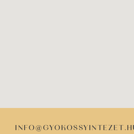
info@gyokossyintezet.h