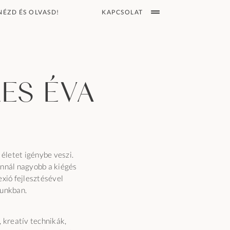
KAPCSOLAT
NÉZD ÉS OLVASD!
es Éva
 életet igénybe veszi.
annál nagyobb a kiégés
exió fejlesztésével
unkban.
, kreatív technikák,