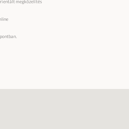
rientált megközelítés
line
őpontban.