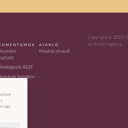
Copyright © 2023-20
by Amidit Agency.
KUMENTUMOK
AJÁNLÓ
kezelési
Nézd és olvasd!
koztató
feldolgozói ÁSZF
lentések kezelése
resszum
melyek
és
l vagy