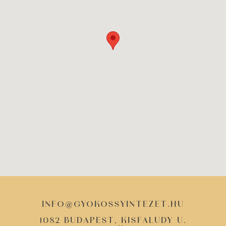
info@gyokossyintezet.hu
1082 Budapest, Kisfaludy u.