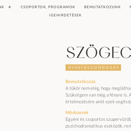
NK
CSOPORTOK, PROGRAMOK
BEMUTATKOZUNK
IGEHIRDETÉSEK
Szögec
HIVATÁSGONDOZÁS
Bemutatkozás
A tükör nem elég, hogy meglát
Szükségem van még a fényre is. 
értelmezésére amit ezek segítsé
Módszerek
Egyéni és csoportos szupervízió
pszichodramatikus eszközök, ren