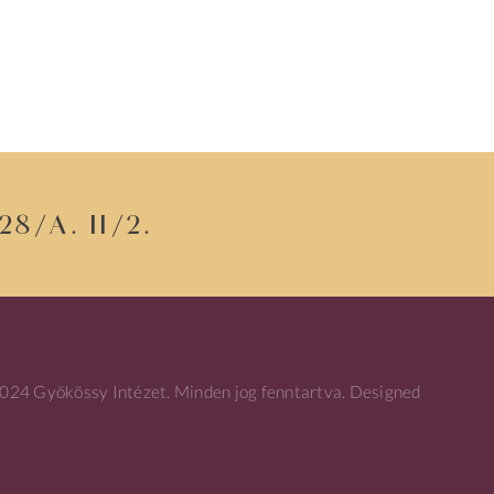
8/a. II/2.
24 Gyökössy Intézet. Minden jog fenntartva. Designed