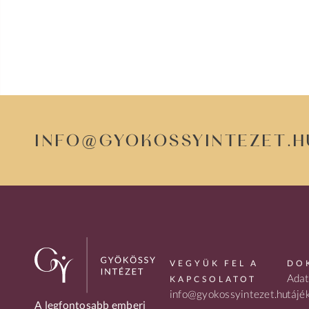
info@gyokossyintezet.h
VEGYÜK FEL A
DO
Adat
KAPCSOLATOT
info@gyokossyintezet.hu
tájé
A legfontosabb emberi