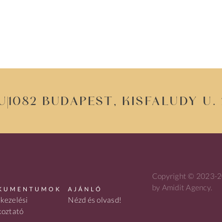
u
1082 Budapest, Kisfaludy u. 2
Copyright © 2023-20
by Amidit Agency.
KUMENTUMOK
AJÁNLÓ
kezelési
Nézd és olvasd!
koztató