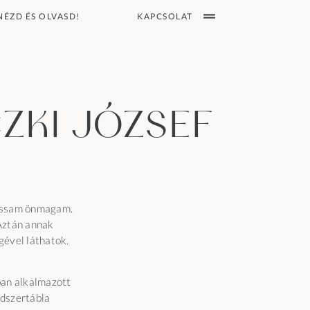
KAPCSOLAT
NÉZD ÉS OLVASD!
zki József
hassam önmagam.
Aztán annak
gével láthatok.
ban alkalmazott
dszertábla