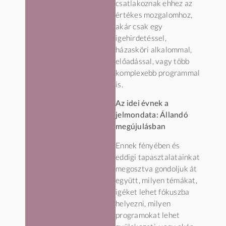
csatlakoznak ehhez az
értékes mozgalomhoz,
akár csak egy
igehirdetéssel,
házasköri alkalommal,
előadással, vagy több
komplexebb programmal
is.
Az idei évnek a
jelmondata: Állandó
megújulásban
Ennek fényében és
eddigi tapasztalatainkat
megosztva gondoljuk át
együtt, milyen témákat,
igéket lehet fókuszba
helyezni, milyen
programokat lehet