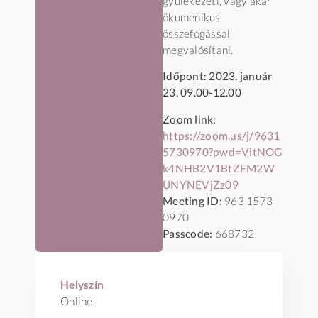
gyülekezeti, vagy akár
ökumenikus
összefogással
megvalósítani.
Időpont: 2023. január
23. 09.00-12.00
Zoom link:
https://zoom.us/j/9631
5730970?pwd=VitNOG
k4NHB2V1BtZFM2W
UNYNEVjZz09
Meeting ID:
963 1573
0970
Passcode:
668732
Helyszín
Online