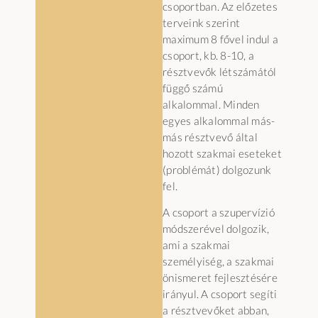
csoportban. Az előzetes
terveink szerint
maximum 8 fővel indul a
csoport, kb. 8-10, a
résztvevők létszámától
függő számú
alkalommal. Minden
egyes alkalommal más-
más résztvevő által
hozott szakmai eseteket
(problémát) dolgozunk
fel.
A csoport a szupervízió
módszerével dolgozik,
ami a szakmai
személyiség, a szakmai
önismeret fejlesztésére
irányul. A csoport segíti
a résztvevőket abban,