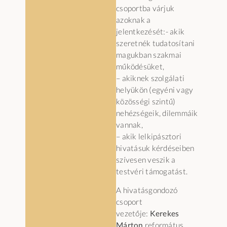
csoportba várjuk
azoknak a
jelentkezését:- akik
szeretnék tudatosítani
magukban szakmai
működésüket,
– akiknek szolgálati
helyükön (egyéni vagy
közösségi szintű)
nehézségeik, dilemmáik
vannak,
– akik lelkipásztori
hivatásuk kérdéseiben
szívesen veszik a
testvéri támogatást.
A hivatásgondozó
csoport
vezetője:
Kerekes
Márton
református