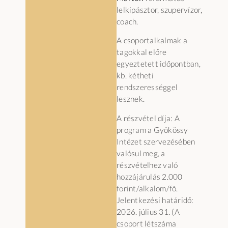
lelkipásztor, szupervízor,
coach.
A csoportalkalmak a
tagokkal előre
egyeztetett időpontban,
kb. kétheti
rendszerességgel
lesznek.
A részvétel díja: A
program a Gyökössy
Intézet szervezésében
valósul meg, a
részvételhez való
hozzájárulás 2.000
forint/alkalom/fő.
Jelentkezési határidő:
2026. július 31. (A
csoport létszáma