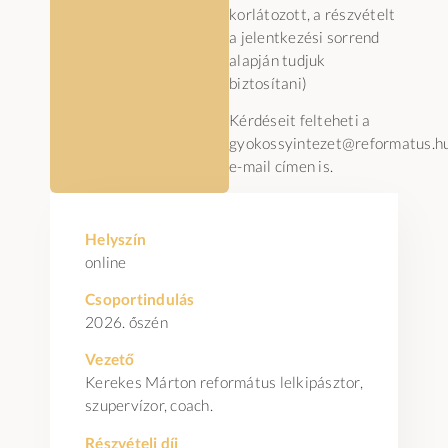
korlátozott, a részvételt
a jelentkezési sorrend
alapján tudjuk
biztosítani)
Kérdéseit felteheti a
gyokossyintezet@reformatus.h
e-mail címen is.
Helyszín
online
Csoportindulás
2026. őszén
Vezető
Kerekes Márton református lelkipásztor,
szupervízor, coach.
Részvételi díj