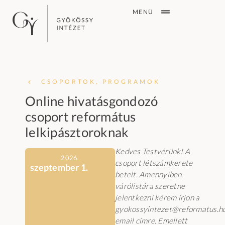
MENÜ
CSOPORTOK, PROGRAMOK
Online hivatásgondozó
csoport református
lelkipásztoroknak
Kedves Testvérünk! A
2026.
csoport létszámkerete
szeptember 1.
betelt. Amennyiben
várólistára szeretne
jelentkezni kérem írjon a
gyokossyintezet@reformatus.h
email címre. Emellett