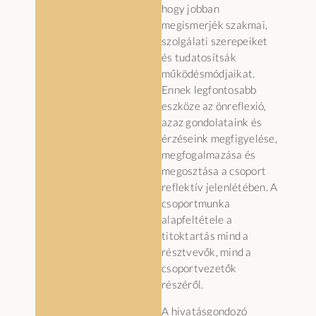
hogy jobban
megismerjék szakmai,
szolgálati szerepeiket
és tudatosítsák
működésmódjaikat.
Ennek legfontosabb
eszköze az önreflexió,
azaz gondolataink és
érzéseink megfigyelése,
megfogalmazása és
megosztása a csoport
reflektív jelenlétében. A
csoportmunka
alapfeltétele a
titoktartás mind a
résztvevők, mind a
csoportvezetők
részéről.
A hivatásgondozó