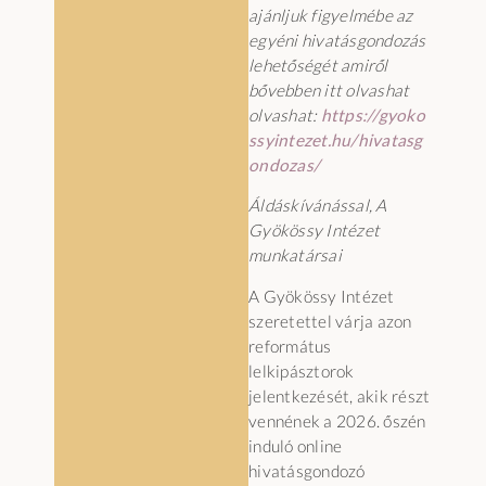
ajánljuk figyelmébe az
egyéni hivatásgondozás
lehetőségét amiről
bővebben itt olvashat
olvashat:
https://gyoko
ssyintezet.hu/hivatasg
ondozas/
Áldáskívánással, A
Gyökössy Intézet
munkatársai
A Gyökössy Intézet
szeretettel várja azon
református
lelkipásztorok
jelentkezését, akik részt
vennének a 2026. őszén
induló online
hivatásgondozó