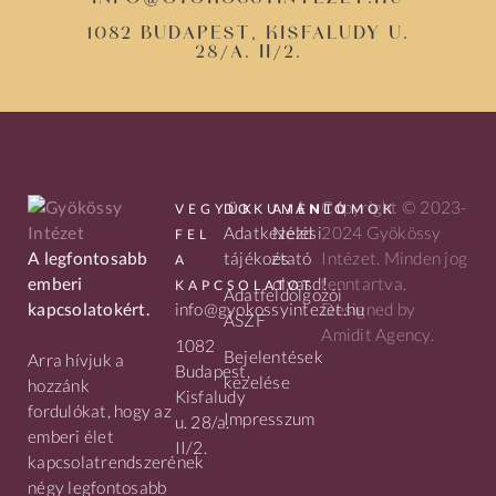
1082 Budapest, Kisfaludy u.
28/a. II/2.
Copyright © 2023-
VEGYÜK
DOKUMENTUMOK
AJÁNLÓ
Adatkezelési
Nézd
2024 Gyökössy
FEL
A legfontosabb
tájékoztató
és
Intézet. Minden jog
A
emberi
olvasd!
fenntartva.
KAPCSOLATOT
Adatfeldolgozói
kapcsolatokért.
info@gyokossyintezet.hu
Designed by
ÁSZF
Amidit Agency.
1082
Bejelentések
Arra hívjuk a
Budapest,
kezelése
hozzánk
Kisfaludy
fordulókat, hogy az
Impresszum
u. 28/a.
emberi élet
II/2.
kapcsolatrendszerének
négy legfontosabb