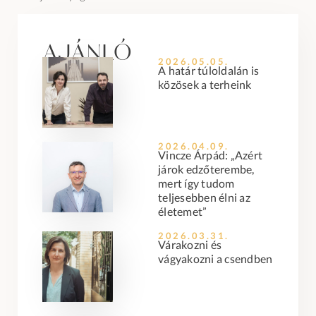
Ajánló
2026.05.05.
A határ túloldalán is
közösek a terheink
2026.04.09.
Vincze Árpád: „Azért
járok edzőterembe,
mert így tudom
teljesebben élni az
életemet”
2026.03.31.
Várakozni és
vágyakozni a csendben