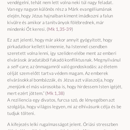
vendégelni, tehát nem lett volna neki túl nagy feladat.
Van egy nagyon különös rész a Márk evangéliumának
elején, hogy Jézus hajnalban kiment imádkozni a falun
kívülre és amikor a tanítványok fölébrednek, már
mindenki Őt keresi. (
Mk 1,35-39
)
Ez azt jelenti, hogy már akkor annyit gyógyított, hogy
pirkadatkor kellett kimennie, ha Istennel csendben
szeretett volna lenni, így szelíden elébe ment az emberi
elvárások áradatából fakadó konfliktusnak. Megnyilvánul
a
self-care,
az önmagamról való gondoskodás: az életem
célját szem előtt tartva védem magam. Az emberek
elvárásokkal bombázzák, és Jézus azt válaszolja, hogy
„menjünk el más városokba is, hogy hirdessem Isten igéjét,
mert ezért jöttem.” (
Mk 1,38
)
A reziliencia egy divatos, furcsa szó, de lényegében azt
szolgálja, hogy világos legyen, mi az elhívásunk célja és be
tudjuk tölteni.
A kifejezés lelki rugalmasságot jelent. Óriási stresszben