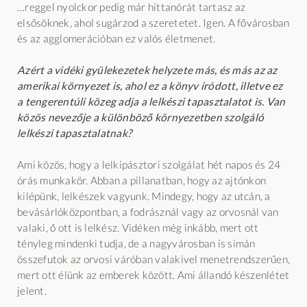
…reggel nyolckor pedig már hittanórát tartasz az
elsősöknek, ahol sugárzod a szeretetet. Igen. A fővárosban
és az agglomerációban ez valós életmenet.
Azért a vidéki gyülekezetek helyzete más, és más az az
amerikai környezet is, ahol ez a könyv íródott, illetve ez
a tengerentúli közeg adja a lelkészi tapasztalatot is. Van
közös nevezője a különböző környezetben szolgáló
lelkészi tapasztalatnak?
Ami közös, hogy a lelkipásztori szolgálat hét napos és 24
órás munkakör. Abban a pillanatban, hogy az ajtónkon
kilépünk, lelkészek vagyunk. Mindegy, hogy az utcán, a
bevásárlóközpontban, a fodrásznál vagy az orvosnál van
valaki, ő ott is lelkész. Vidéken még inkább, mert ott
tényleg mindenki tudja, de a nagyvárosban is simán
összefutok az orvosi váróban valakivel menetrendszerűen,
mert ott élünk az emberek között. Ami állandó készenlétet
jelent.