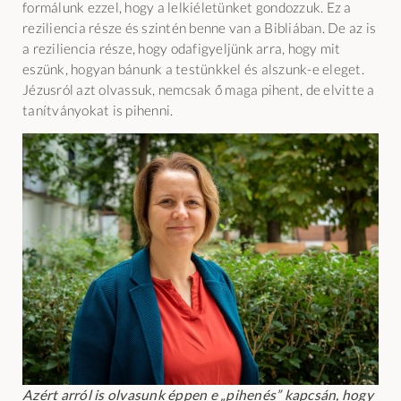
formálunk ezzel, hogy a lelkiéletünket gondozzuk. Ez a
reziliencia része és szintén benne van a Bibliában. De az is
a reziliencia része, hogy odafigyeljünk arra, hogy mit
eszünk, hogyan bánunk a testünkkel és alszunk-e eleget.
Jézusról azt olvassuk, nemcsak ő maga pihent, de elvitte a
tanítványokat is pihenni.
Azért arról is olvasunk éppen e „pihenés” kapcsán, hogy