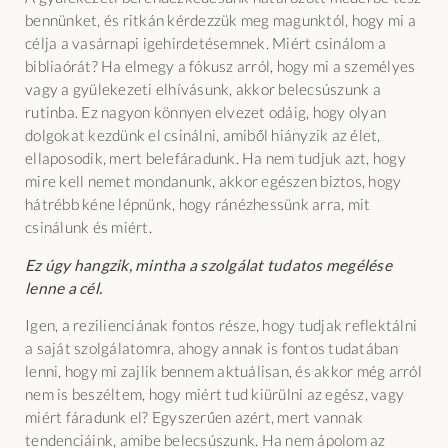
bennünket, és ritkán kérdezzük meg magunktól, hogy mi a
célja a vasárnapi igehirdetésemnek. Miért csinálom a
bibliaórát? Ha elmegy a fókusz arról, hogy mi a személyes
vagy a gyülekezeti elhívásunk, akkor belecsúszunk a
rutinba. Ez nagyon könnyen elvezet odáig, hogy olyan
dolgokat kezdünk el csinálni, amiből hiányzik az élet,
ellaposodik, mert belefáradunk. Ha nem tudjuk azt, hogy
mire kell nemet mondanunk, akkor egészen biztos, hogy
hátrébb kéne lépnünk, hogy ránézhessünk arra, mit
csinálunk és miért.
Ez úgy hangzik, mintha a szolgálat tudatos megélése
lenne a cél.
Igen, a rezilienciának fontos része, hogy tudjak reflektálni
a saját szolgálatomra, ahogy annak is fontos tudatában
lenni, hogy mi zajlik bennem aktuálisan, és akkor még arról
nem is beszéltem, hogy miért tud kiürülni az egész, vagy
miért fáradunk el? Egyszerűen azért, mert vannak
tendenciáink, amibe belecsúszunk. Ha nem ápolom az