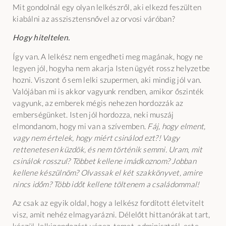
Mit gondolnál egy olyan lelkészről, aki elkezd feszülten
kiabálni az asszisztensnővel az orvosi váróban?
Hogy hiteltelen.
Így van. A lelkész nem engedheti meg magának, hogy ne
legyen jól, hogyha nem akarja Isten ügyét rossz helyzetbe
hozni. Viszont ő sem lelki szupermen, aki mindig jól van.
Valójában mi is akkor vagyunk rendben, amikor őszinték
vagyunk, az emberek mégis nehezen hordozzák az
emberségünket. Isten jól hordozza, neki muszáj
elmondanom, hogy mi van a szívemben.
Fáj, hogy elment,
vagy nem értelek, hogy miért csinálod ezt?! Vagy
rettenetesen küzdök, és nem történik semmi. Uram, mit
csinálok rosszul? Többet kellene imádkoznom? Jobban
kellene készülnöm? Olvassak el két szakkönyvet, amire
nincs időm? Több időt kellene töltenem a családommal!
Az csak az egyik oldal, hogy a lelkész fordított életvitelt
visz, amit nehéz elmagyarázni. Délelőtt hittanórákat tart,