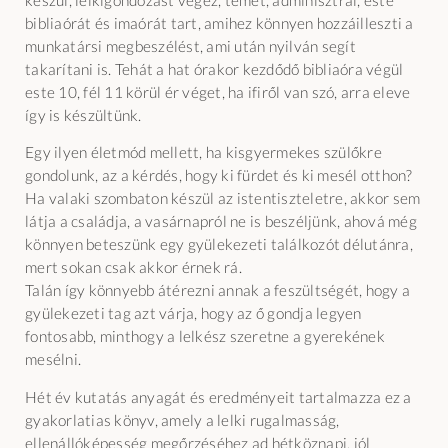
készül, lelkigondozást végez, temet, adminisztrál, este
bibliaórát és imaórát tart, amihez könnyen hozzáilleszti a
munkatársi megbeszélést, ami után nyilván segít
takarítani is. Tehát a hat órakor kezdődő bibliaóra végül
este 10, fél 11 körül ér véget, ha ifiről van szó, arra eleve
így is készültünk.
Egy ilyen életmód mellett, ha kisgyermekes szülőkre
gondolunk, az a kérdés, hogy ki fürdet és ki mesél otthon?
Ha valaki szombaton készül az istentiszteletre, akkor sem
látja a családja, a vasárnapról ne is beszéljünk, ahová még
könnyen beteszünk egy gyülekezeti találkozót délutánra,
mert sokan csak akkor érnek rá.
Talán így könnyebb átérezni annak a feszültségét, hogy a
gyülekezeti tag azt várja, hogy az ő gondja legyen
fontosabb, minthogy a lelkész szeretne a gyerekének
mesélni.
Hét év kutatás anyagát és eredményeit tartalmazza ez a
gyakorlatias könyv, amely a lelki rugalmasság,
ellenállóképesség megőrzéséhez ad hétköznapi, jól