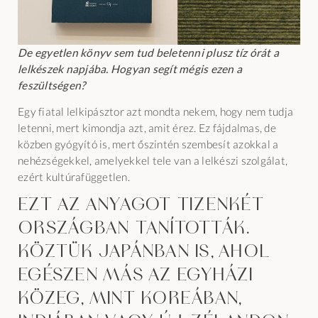
De egyetlen könyv sem tud beletenni plusz tíz órát a
lelkészek napjába. Hogyan segít mégis ezen a
feszültségen?
Egy fiatal lelkipásztor azt mondta nekem, hogy nem tudja
letenni, mert kimondja azt, amit érez. Ez fájdalmas, de
közben gyógyító is, mert őszintén szembesít azokkal a
nehézségekkel, amelyekkel tele van a lelkészi szolgálat,
ezért kultúrafüggetlen.
Ezt az anyagot tizenkét
országban tanították.
Köztük Japánban is, ahol
egészen más az egyházi
közeg, mint Koreában,