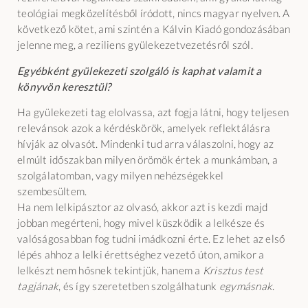
teológiai megközelítésből íródott, nincs magyar nyelven. A
következő kötet, ami szintén a Kálvin Kiadó gondozásában
jelenne meg, a reziliens gyülekezetvezetésről szól.
Egyébként gyülekezeti szolgáló is kaphat valamit a
könyvön keresztül?
Ha gyülekezeti tag elolvassa, azt fogja látni, hogy teljesen
relevánsok azok a kérdéskörök, amelyek reflektálásra
hívják az olvasót. Mindenki tud arra válaszolni, hogy az
elmúlt időszakban milyen örömök értek a munkámban, a
szolgálatomban, vagy milyen nehézségekkel
szembesültem.
Ha nem lelkipásztor az olvasó, akkor azt is kezdi majd
jobban megérteni, hogy mivel küszködik a lelkésze és
valóságosabban fog tudni imádkozni érte. Ez lehet az első
lépés ahhoz a lelki érettséghez vezető úton, amikor a
lelkészt nem hősnek tekintjük, hanem a
Krisztus
test
tagjának
, és így szeretetben szolgálhatunk
egymásnak
.