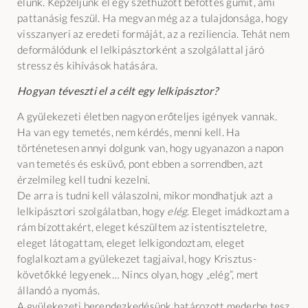
élünk. Képzeljünk el egy széthúzott befőttes gumit, ami
pattanásig feszül. Ha megvan még az a tulajdonsága, hogy
visszanyeri az eredeti formáját, az a reziliencia. Tehát nem
deformálódunk el lelkipásztorként a szolgálattal járó
stressz és kihívások hatására.
Hogyan téveszti el a célt egy lelkipásztor?
A gyülekezeti életben nagyon erőteljes igények vannak.
Ha van egy temetés, nem kérdés, menni kell. Ha
történetesen annyi dolgunk van, hogy ugyanazon a napon
van temetés és esküvő, pont ebben a sorrendben, azt
érzelmileg kell tudni kezelni.
De arra is tudni kell válaszolni, mikor mondhatjuk azt a
lelkipásztori szolgálatban, hogy
elég
. Eleget imádkoztam a
rám bízottakért, eleget készültem az istentiszteletre,
eleget látogattam, eleget lelkigondoztam, eleget
foglalkoztam a gyülekezet tagjaival, hogy Krisztus-
követőkké legyenek… Nincs olyan, hogy „elég”, mert
állandó a nyomás.
A gyülekezeti berendezkedésünk határozott mederbe tesz