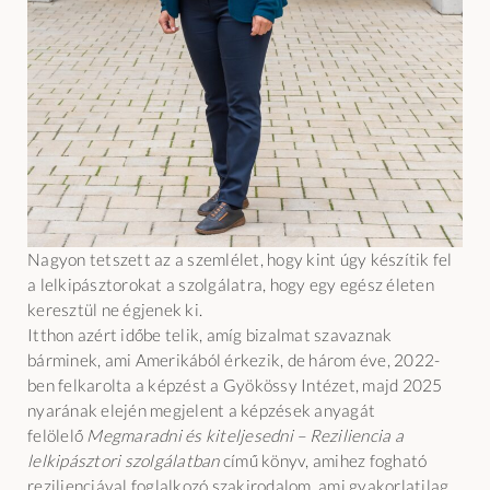
Nagyon tetszett az a szemlélet, hogy kint úgy készítik fel
a lelkipásztorokat a szolgálatra, hogy egy egész életen
keresztül ne égjenek ki.
Itthon azért időbe telik, amíg bizalmat szavaznak
bárminek, ami Amerikából érkezik, de három éve, 2022-
ben felkarolta a képzést a Gyökössy Intézet, majd 2025
nyarának elején megjelent a képzések anyagát
felölelő
Megmaradni és kiteljesedni – Reziliencia a
lelkipásztori szolgálatban
című könyv, amihez fogható
rezilienciával foglalkozó szakirodalom, ami gyakorlatilag