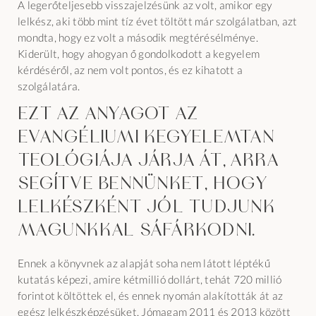
A legerőteljesebb visszajelzésünk az volt, amikor egy
lelkész, aki több mint tíz évet töltött már szolgálatban, azt
mondta, hogy ez volt a második megtérésélménye.
Kiderült, hogy ahogyan ő gondolkodott a kegyelem
kérdéséről, az nem volt pontos, és ez kihatott a
szolgálatára.
Ezt az anyagot az
evangéliumi kegyelemtan
teológiája járja át, arra
segítve bennünket, hogy
lelkészként jól tudjunk
magunkkal sáfárkodni.
Ennek a könyvnek az alapját soha nem látott léptékű
kutatás képezi, amire kétmillió dollárt, tehát 720 millió
forintot költöttek el, és ennek nyomán alakították át az
egész lelkészképzésüket. Jómagam 2011 és 2013 között