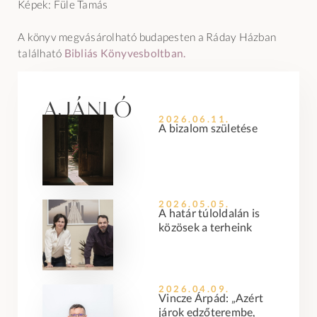
Képek: Füle Tamás
A könyv megvásárolható budapesten a Ráday Házban
található
Bibliás Könyvesboltban.
Ajánló
2026.06.11.
A bizalom születése
2026.05.05.
A határ túloldalán is
közösek a terheink
2026.04.09.
Vincze Árpád: „Azért
járok edzőterembe,