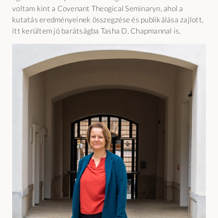
voltam kint a Covenant Theogical Seminaryn, ahol a
kutatás eredményeinek összegzése és publikálása zajlott,
itt kerültem jó barátságba Tasha D. Chapmannal is.