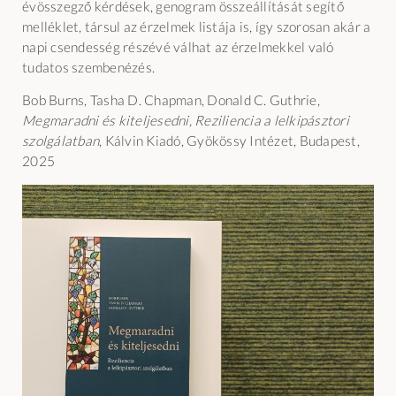
évösszegző kérdések, genogram összeállítását segítő
melléklet, társul az érzelmek listája is, így szorosan akár a
napi csendesség részévé válhat az érzelmekkel való
tudatos szembenézés.
Bob Burns, Tasha D. Chapman, Donald C. Guthrie,
Megmaradni és kiteljesedni, Reziliencia a lelkipásztori
szolgálatban
, Kálvin Kiadó, Gyökössy Intézet, Budapest,
2025