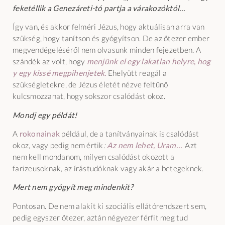
feketéllik a Genezáreti-tó partja a várakozóktól…
Így van, és akkor felméri Jézus, hogy aktuálisan arra van
szükség, hogy tanítson és gyógyítson. De az ötezer ember
megvendégeléséről nem olvasunk minden fejezetben. A
szándék az volt, hogy
menjünk el egy lakatlan helyre
,
hog
y egy kissé megpihenjetek.
Ehelyütt reagál a
szükségletekre, de Jézus életét nézve feltűnő
kulcsmozzanat, hogy sokszor csalódást okoz.
Mondj egy példát!
A
rokonainak
például, de a tanítványainak is csalódást
okoz, vagy pedig nem értik
:
Az nem lehet, Uram…
Azt
nem kell mondanom, milyen csalódást okozott a
farizeusoknak, az írástudóknak vagy akár a betegeknek.
Mert nem gyógyít meg mindenkit?
Pontosan. De nem alakít ki szociális ellátórendszert sem,
pedig egyszer ötezer, aztán négyezer férfit meg tud