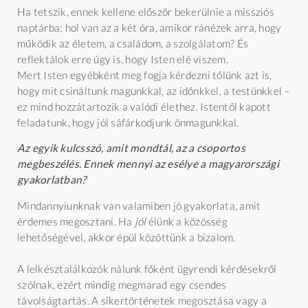
Ha tetszik, ennek kellene először bekerülnie a missziós
naptárba: hol van az a két óra, amikor ránézek arra, hogy
működik az életem, a családom, a szolgálatom? És
reflektálok erre úgy is, hogy Isten elé viszem.
Mert Isten egyébként meg fogja kérdezni tőlünk azt is,
hogy mit csináltunk magunkkal, az időnkkel, a testünkkel –
ez mind hozzátartozik a valódi élethez. Istentől kapott
feladatunk, hogy jól sáfárkodjunk önmagunkkal.
Az egyik kulcsszó, amit mondtál, az a csoportos
megbeszélés. Ennek mennyi az esélye a magyarországi
gyakorlatban?
Mindannyiunknak van valamiben jó gyakorlata, amit
érdemes megosztani. Ha
jól
élünk a közösség
lehetőségével, akkor épül közöttünk a bizalom.
A lelkésztalálkozók nálunk főként ügyrendi kérdésekről
szólnak, ezért mindig megmarad egy csendes
távolságtartás. A sikertörténetek megosztása vagy a