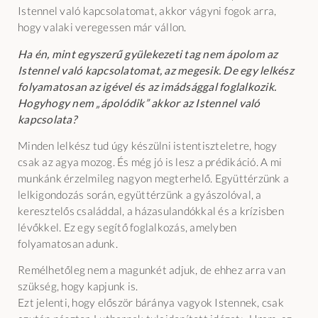
Istennel való kapcsolatomat, akkor vágyni fogok arra,
hogy valaki veregessen már vállon.
Ha én, mint egyszerű gyülekezeti tag nem ápolom az
Istennel való kapcsolatomat, az megesik. De egy lelkész
folyamatosan az igével és az imádsággal foglalkozik.
Hogyhogy nem „ápolódik” akkor az Istennel való
kapcsolata?
Minden lelkész tud úgy készülni istentiszteletre, hogy
csak az agya mozog. És még jó is lesz a prédikáció. A mi
munkánk érzelmileg nagyon megterhelő. Együttérzünk a
lelkigondozás során, együttérzünk a gyászolóval, a
keresztelős családdal, a házasulandókkal és a krízisben
lévőkkel. Ez egy segítő foglalkozás, amelyben
folyamatosan adunk.
Remélhetőleg nem a magunkét adjuk, de ehhez arra van
szükség, hogy kapjunk is.
Ezt jelenti, hogy először báránya vagyok Istennek, csak