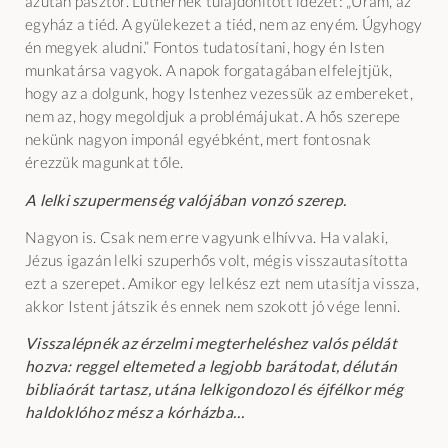
azután pásztor. Luthernek tulajdonított idézet: „Uram, az
egyház a tiéd. A gyülekezet a tiéd, nem az enyém. Úgyhogy
én megyek aludni.” Fontos tudatosítani, hogy én Isten
munkatársa vagyok. A napok forgatagában elfelejtjük,
hogy az a dolgunk, hogy Istenhez vezessük az embereket,
nem az, hogy megoldjuk a problémájukat. A hős szerepe
nekünk nagyon imponál egyébként, mert fontosnak
érezzük magunkat tőle.
A lelki szupermenség valójában vonzó szerep.
Nagyon is. Csak nem erre vagyunk elhívva. Ha valaki,
Jézus igazán lelki szuperhős volt, mégis visszautasította
ezt a szerepet. Amikor egy lelkész ezt nem utasítja vissza,
akkor Istent játszik és ennek nem szokott jó vége lenni.
Visszalépnék az érzelmi megterheléshez valós példát
hozva: reggel eltemeted a legjobb barátodat, délután
bibliaórát tartasz, utána lelkigondozol és éjfélkor még
haldoklóhoz mész a kórházba…