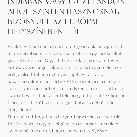
Indiában vagy Új-Zélandon,
ahol szintén hasznosnak
bizonyult az európai
helyszíneken túl.
Amikor valaki kimondja azt, amit gondolok, az vigasztal,
miközben ebben a könyvben a jó lelkészi gyakorlatokat
gyűjtötték össze. Olyan lelkészek képezték a hétéves
kutatás közösségét, akiknek a szolgálata gyümölcsöző
volt, akikről többen ezt a visszajelzést adták, a
házastársaikat is beleértve. Átfogó szempontrendszer
szerint, amikor már két éve rendszeresen összejött ez a
csoport és arról beszélgettek, hogy mit jelent reziliensnek
lenni, azt jelezték vissza, hogy a kutatás nélkül már
kiégtek volna.
Nem szabad, hogy luxus legyen, hogy rendszeresen időt
töltünk azzal, hogy a szolgálatunkról gondolkodunk és
szembenézünk azzal, hogy is vagyunk
valójában
.