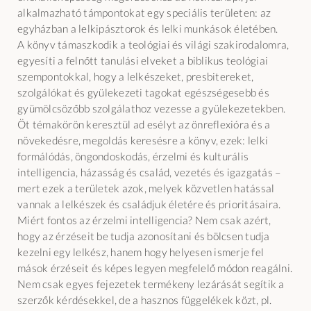
alkalmazható támpontokat egy speciális területen: az
egyházban a lelkipásztorok és lelki munkások életében.
A könyv támaszkodik a teológiai és világi szakirodalomra,
egyesíti a felnőtt tanulási elveket a biblikus teológiai
szempontokkal, hogy a lelkészeket, presbitereket,
szolgálókat és gyülekezeti tagokat egészségesebb és
gyümölcsözőbb szolgálathoz vezesse a gyülekezetekben.
Öt témakörön keresztül ad esélyt az önreflexióra és a
növekedésre, megoldás keresésre a könyv, ezek: lelki
formálódás, öngondoskodás, érzelmi és kulturális
intelligencia, házasság és család, vezetés és igazgatás –
mert ezek a területek azok, melyek közvetlen hatással
vannak a lelkészek és családjuk életére és prioritásaira.
Miért fontos az érzelmi intelligencia? Nem csak azért,
hogy az érzéseit be tudja azonosítani és bölcsen tudja
kezelni egy lelkész, hanem hogy helyesen ismerje fel
mások érzéseit és képes legyen megfelelő módon reagálni.
Nem csak egyes fejezetek termékeny lezárását segítik a
szerzők kérdésekkel, de a hasznos függelékek közt, pl.