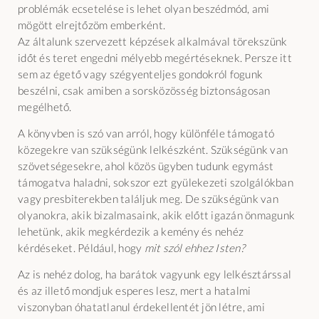
problémák ecsetelése is lehet olyan beszédmód, ami
mögött elrejtőzöm emberként.
Az általunk szervezett képzések alkalmával törekszünk
időt és teret engedni mélyebb megértéseknek. Persze itt
sem az égető vagy szégyenteljes gondokról fogunk
beszélni, csak amiben a sorsközösség biztonságosan
megélhető.
A könyvben is szó van arról, hogy különféle támogató
közegekre van szükségünk lelkészként. Szükségünk van
szövetségesekre, ahol közös ügyben tudunk egymást
támogatva haladni, sokszor ezt gyülekezeti szolgálókban
vagy presbiterekben találjuk meg. De szükségünk van
olyanokra, akik bizalmasaink, akik előtt igazán önmagunk
lehetünk, akik megkérdezik a kemény és nehéz
kérdéseket. Például, hogy
mit szól ehhez Isten?
Az is nehéz dolog, ha barátok vagyunk egy lelkésztárssal
és az illető mondjuk esperes lesz, mert a hatalmi
viszonyban óhatatlanul érdekellentét jön létre, ami