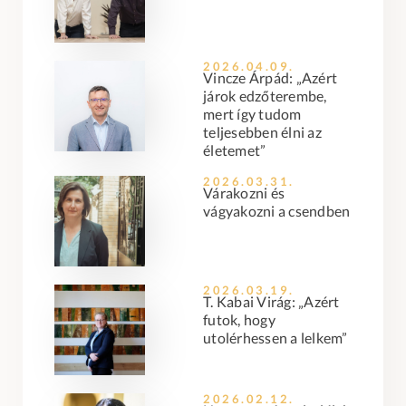
2026.04.09.
Vincze Árpád: „Azért
járok edzőterembe,
mert így tudom
teljesebben élni az
életemet”
2026.03.31.
Várakozni és
vágyakozni a csendben
2026.03.19.
T. Kabai Virág: „Azért
futok, hogy
utolérhessen a lelkem”
2026.02.12.