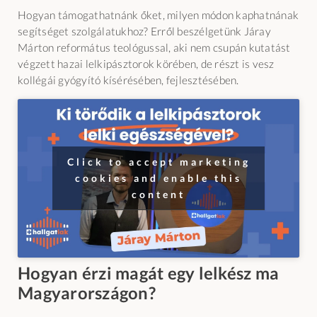
Hogyan támogathatnánk őket, milyen módon kaphatnának
segítséget szolgálatukhoz? Erről beszélgetünk Járay
Márton református teológussal, aki nem csupán kutatást
végzett hazai lelkipásztorok körében, de részt is vesz
kollégái gyógyító kísérésében, fejlesztésében.
Click to accept marketing
cookies and enable this
content
Hogyan érzi magát egy lelkész ma
Magyarországon?