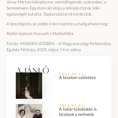
Járay Márton lelkipásztor, mentálhigiénés szakember, a
Semmelweis Egyetem oktatója a lelkipásztorok lelki
egészségét kutatta. Tapasztalatairól kérdezzük.
A beszélgetés az alábbi linkre kattintva hallgatható meg:
Rádió lejátszó Kossuth | MédiaKlikk
Forrás: MINDEN IDŐBEN – A Magyarországi Református
Egyház Félórája, 2025. május 14-ei adása
Ajánló
2026.06.11.
A bizalom születése
2026.05.05.
A határ túloldalán is
közösek a terheink