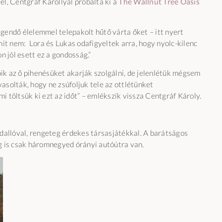
vel, Centgráf Károllyal próbálta ki a
The Wallnut Tree Oasis
gendő élelemmel telepakolt hűtő várta őket – itt nyert
mit nem: Lora és Lukas odafigyeltek arra, hogy nyolc-kilenc
n jól esett ez a gondosság.”
k az ő pihenésüket akarják szolgálni, de jelenlétük mégsem
vasolták, hogy ne zsúfoljuk tele az ottlétünket
 töltsük ki ezt az időt” – emlékszik vissza Centgráf Károly.
dallóval, rengeteg érdekes társasjátékkal. A barátságos
g is csak háromnegyed órányi autóútra van.