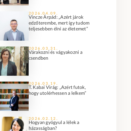
2026.04.09.
Vincze Árpád: „Azért járok
edzőterembe, mert így tudom
teljesebben élni az életemet”
2026.03.31.
Várakozni és vágyakozni a
csendben
2026.03.19.
T. Kabai Virág: „Azért futok,
hogy utolérhessen a lelkem”
2026.02.12.
Hogyan gyógyul a lélek a
házasságban?