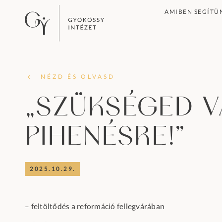
AMIBEN SEGÍTÜ
NÉZD ÉS OLVASD
„Szükséged v
pihenésre!”
2025.10.29.
– feltöltődés a reformáció fellegvárában