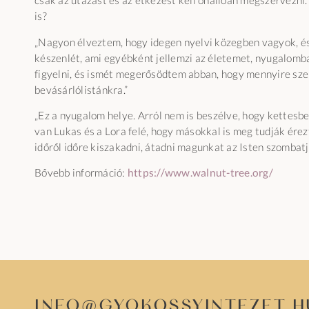
csak az utazást és az étkezést kell önállóan megszervezni.
is?
„Nagyon élveztem, hogy idegen nyelvi közegben vagyok, és n
készenlét, ami egyébként jellemzi az életemet, nyugalomb
figyelni, és ismét megerősödtem abban, hogy mennyire sze
bevásárlólistánkra.”
„Ez a nyugalom helye. Arról nem is beszélve, hogy kettesben
van Lukas és a Lora felé, hogy másokkal is meg tudják érezt
időről időre kiszakadni, átadni magunkat az Isten szombatj
Bővebb információ:
https://www.walnut-tree.org/
info@gyokossyintezet.h