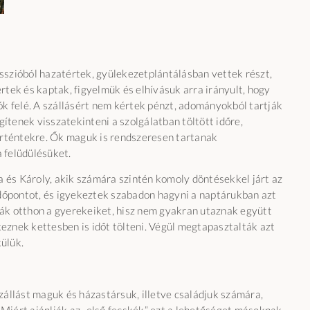
isszióból hazatértek, gyülekezetplántálásban vettek részt,
tek és kaptak, figyelmük és elhívásuk arra irányult, hogy
k felé. A szállásért nem kértek pénzt, adományokból tartják
ítenek visszatekinteni a szolgálatban töltött időre,
örténtekre. Ők maguk is rendszeresen tartanak
 felüdülésüket.
a és Károly, akik számára szintén komoly döntésekkel járt az
időpontot, és igyekeztek szabadon hagyni a naptárukban azt
yták otthon a gyerekeiket, hisz nem gyakran utaznak együtt
keznek kettesben is időt tölteni. Végül megtapasztalták azt
külük.
állást maguk és házastársuk, illetve családjuk számára,