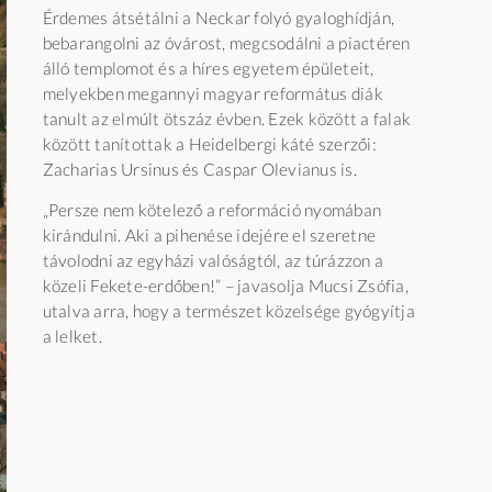
Érdemes átsétálni a Neckar folyó gyaloghídján,
bebarangolni az óvárost, megcsodálni a piactéren
álló templomot és a híres egyetem épületeit,
melyekben megannyi magyar református diák
tanult az elmúlt ötszáz évben. Ezek között a falak
között tanítottak a Heidelbergi káté szerzői:
Zacharias Ursinus és Caspar Olevianus is.
„Persze nem kötelező a reformáció nyomában
kirándulni. Aki a pihenése idejére el szeretne
távolodni az egyházi valóságtól, az túrázzon a
közeli Fekete-erdőben!” – javasolja Mucsi Zsófia,
utalva arra, hogy a természet közelsége gyógyítja
a lelket.