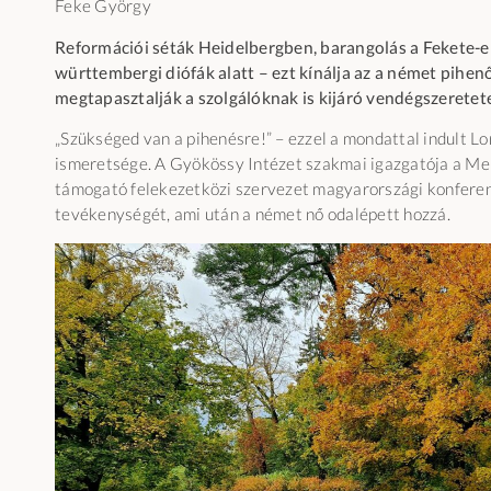
Feke György
Reformációi séták Heidelbergben, barangolás a Fekete-
württembergi diófák alatt –
ezt kínálja az a német pihenő
megtapasztalják a szolgálóknak is kijáró vendégszeretete
„Szükséged van a pihenésre!” – ezzel a mondattal indult L
ismeretsége. A Gyökössy Intézet szakmai igazgatója a Me
támogató felekezetközi szervezet magyarországi konferen
tevékenységét, ami után a német nő odalépett hozzá.