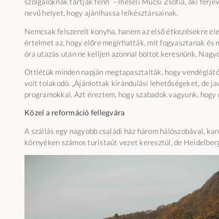
szolgálóknak tartják fenn” – meséli Mucsi Zsófia, aki férjé
nevű helyet, hogy ajánlhassa lelkésztársainak.
Nemcsak felszerelt konyha, hanem az első étkezésekre ele
értelmet az, hogy előre megírhatták, mit fogyasztanak és 
óra utazás után ne kelljen azonnal boltot keresnünk. Nagyo
Ottlétük minden napján megtapasztalták, hogy vendéglátói
volt tolakodó. „Ajánlottak kirándulási lehetőségeket, de ja
programokkal. Azt éreztem, hogy szabadok vagyunk, hogy mi
Közel a reformáció fellegvára
A szállás egy nagyobb családi ház három hálószobával, kan
környéken számos turistaút vezet keresztül, de Heidelber