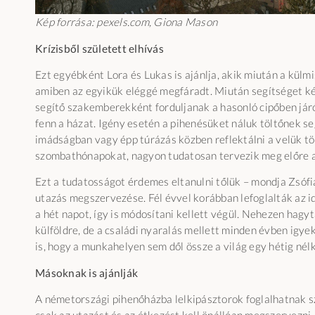
Kép forrása: pexels.com, Giona Mason
Krízisből született elhívás
Ezt egyébként Lora és Lukas is ajánlja, akik miután a külm
amiben az egyikük eléggé megfáradt. Miután segítséget kér
segítő szakemberekként forduljanak a hasonló cipőben járó
fenn a házat. Igény esetén a pihenésüket náluk töltőnek seg
imádságban vagy épp túrázás közben reflektálni a velük t
szombathónapokat, nagyon tudatosan tervezik meg előre a
Ezt a tudatosságot érdemes eltanulni tőlük – mondja Zsófi
utazás megszervezése. Fél évvel korábban lefoglalták az 
a hét napot, így is módosítani kellett végül. Nehezen hag
külföldre, de a családi nyaralás mellett minden évben igye
is, hogy a munkahelyen sem dől össze a világ egy hétig nél
Másoknak is ajánlják
A németországi pihenőházba lelkipásztorok foglalhatnak sz