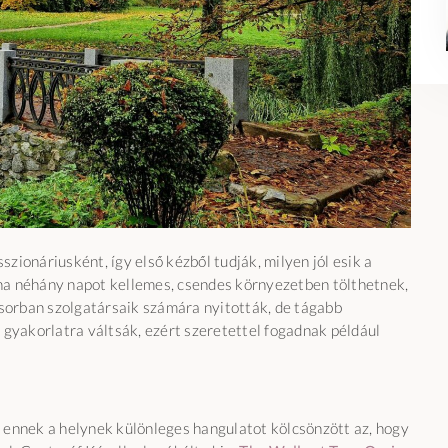
szionáriusként, így első kézből tudják, milyen jól esik a
ha néhány napot kellemes, csendes környezetben tölthetnek,
ősorban szolgatársaik számára nyitották, de tágabb
 gyakorlatra váltsák, ezért szeretettel fogadnak például
 ennek a helynek különleges hangulatot kölcsönzött az, hogy