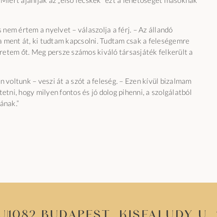
 Miért ajánlják az „első fecskék” ezt a lehetőséget másoknak
em értem a nyelvet – válaszolja a férj. – Az állandó
a ment át, ki tudtam kapcsolni. Tudtam csak a feleségemre
retem őt. Meg persze számos kiváló társasjáték felkerült a
 voltunk – veszi át a szót a feleség. – Ezen kívül bizalmam
etni, hogy milyen fontos és jó dolog pihenni, a szolgálatból
ának.”
u
1082 Budapest, Kisfaludy u. 2