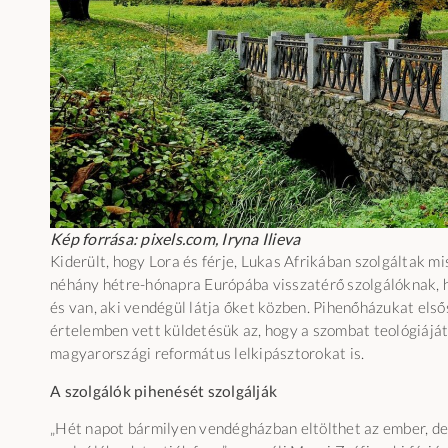
Kép forrása: pixels.com, Iryna Ilieva
Kiderült, hogy Lora és férje, Lukas Afrikában szolgáltak mis
néhány hétre-hónapra Európába visszatérő szolgálóknak, 
és van, aki vendégül látja őket közben. Pihenőházukat els
értelemben vett küldetésük az, hogy a szombat teológiáját
magyarországi református lelkipásztorokat is.
A szolgálók pihenését szolgálják
„Hét napot bármilyen vendégházban eltölthet az ember, de