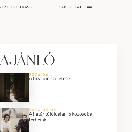
KAPCSOLAT
NÉZD ÉS OLVASD!
Ajánló
2026.06.11.
A bizalom születése
2026.05.05.
A határ túloldalán is közösek a
terheink