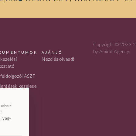
Copyright © 2023-20
by Amidit Agency.
KUMENTUMOK
AJÁNLÓ
kezelési
Nézd és olvasd!
koztató
feldolgozói ÁSZF
lentések kezelése
resszum
melyek
és
l vagy